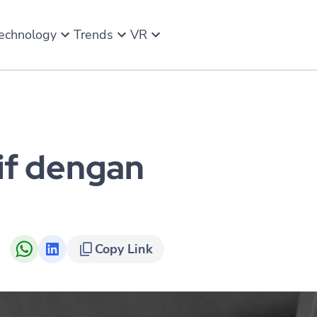
echnology
Trends
VR
if dengan
Copy Link