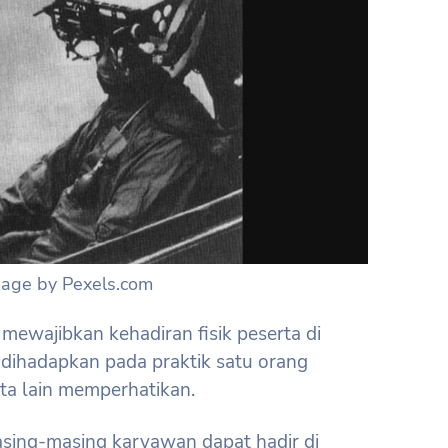
mage by Pexels.com
 mewajibkan kehadiran fisik peserta di
 dihadapkan pada praktik satu orang
ta lain memperhatikan.
sing-masing karyawan dapat hadir di