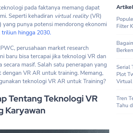
Artikel
teknologi pada faktanya memang dapat
mi. Seperti kehadiran
virtual reality
(VR)
Popule
 yang punya potensi mendorong ekonomi
Filter
 triliun hingga 2030.
Bagaim
h PWC, perusahaan market research
Berke
i baru bisa tercapai jika teknologi VR dan
a secara masif. Salah satu penerapan yang
Serial
at dengan VR AR untuk training. Memang,
Plot T
gunakan teknologi VR AR untuk Training?
Virtua
ap Tentang Teknologi VR
Tren T
Tahu d
ng Karyawan