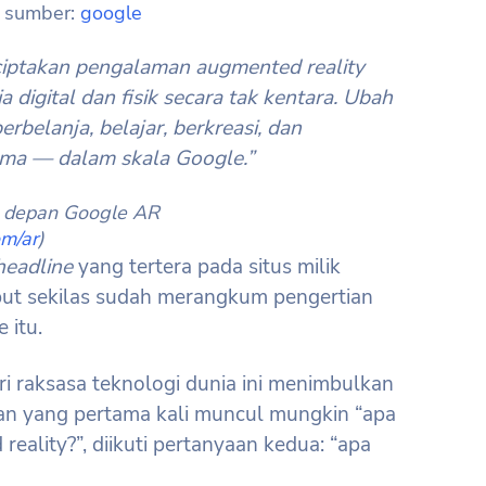
sumber:
google
iptakan pengalaman augmented reality
igital dan fisik secara tak kentara. Ubah
rbelanja, belajar, berkreasi, dan
ma — dalam skala Google.”
n depan Google AR
om/ar
)
headline
yang tertera pada situs milik
but sekilas sudah merangkum pengertian
 itu.
i raksasa teknologi dunia ini menimbulkan
an yang pertama kali muncul mungkin “apa
eality?”, diikuti pertanyaan kedua: “apa