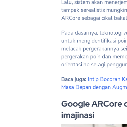
Lalu, sistem akan menerj
tampak serealistis mungki
ARCore sebagai cikal baka
Pada dasarnya, teknologi
m
untuk mengidentifikasi poin
melacak pergerakannya se
pergerakan poin dan membac
orientasi hp selagi pengg
Baca juga:
Intip Bocoran K
Masa Depan dengan Augme
Google ARCore 
imajinasi