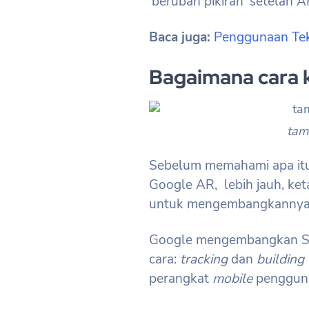
‘berubah pikiran’ setelah AR
Baca juga:
Penggunaan Tek
Bagaimana cara 
tam
Sebelum memahami apa itu 
Google AR, lebih jauh, ke
untuk mengembangkannya
Google mengembangkan SDK
cara:
tracking
dan
building
perangkat
mobile
pengguna