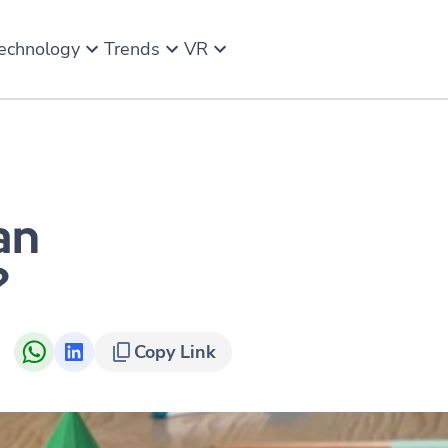
echnology
Trends
VR
an
?
Copy Link