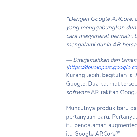
“Dengan Google ARCore, c
yang menggabungkan dunia d
cara masyarakat bermain, be
mengalami dunia AR bersa
— Diterjemahkan dari lama
(
https://developers.google.c
Kurang lebih, begitulah isi
Google. Dua kalimat terse
software
AR rakitan Google
Munculnya produk baru dar
pertanyaan baru. Pertanya
itu pengalaman augmented r
itu Google ARCore?”