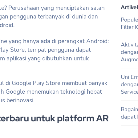
Artikel
le? Perusahaan yang menciptakan salah
gan pengguna terbanyak di dunia dan
Popule
droid.
Filter
nline yang hanya ada di perangkat Android:
Aktivi
lay Store, tempat pengguna dapat
denga
 aplikasi yang dibutuhkan untuk
Augmen
Uni Em
ul di Google Play Store membuat banyak
dengan
ah Google menemukan teknologi hebat
Servic
us berinovasi.
Bagai
terbaru untuk platform AR
dapat 