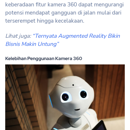
keberadaan fitur kamera 360 dapat mengurangi
potensi mendapat gangguan di jalan mulai dari
terserempet hingga kecelakaan.
Lihat juga:
“Ternyata Augmented Reality Bikin
Bisnis Makin Untung”
Kelebihan Penggunaan Kamera 360