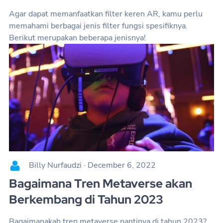
Agar dapat memanfaatkan filter keren AR, kamu perlu
memahami berbagai jenis filter fungsi spesifiknya.
Berikut merupakan beberapa jenisnya!
Billy Nurfaudzi
·
December 6, 2022
Bagaimana Tren Metaverse akan
Berkembang di Tahun 2023
Bagaimanakah tren metaverse nantinya di tahun 2023?