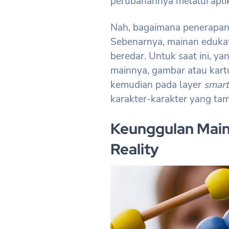
perubahannya melalui apli
Nah, bagaimana penerapa
Sebenarnya, mainan eduka
beredar. Untuk saat ini, y
mainnya, gambar atau kar
kemudian pada layer
smar
karakter-karakter yang ta
Keunggulan Mai
Reality