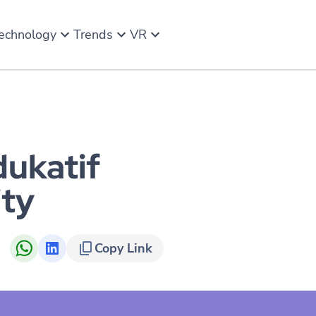
echnology
Trends
VR
dukatif
ity
Copy Link