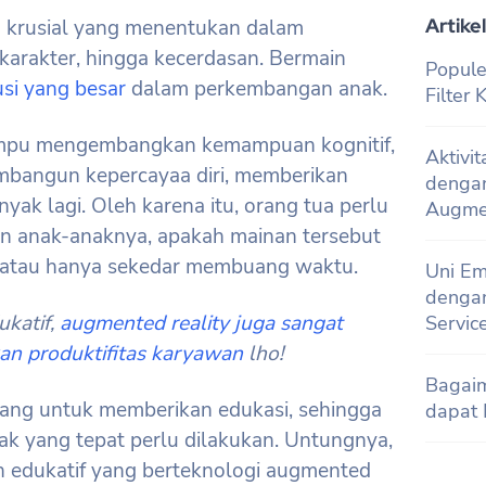
Artikel
 krusial yang menentukan dalam
karakter, hingga kecerdasan. Bermain
Popule
si yang besar
dalam perkembangan anak.
Filter
mpu mengembangkan kemampuan kognitif,
Aktivi
bangun kepercayaa diri, memberikan
denga
yak lagi. Oleh karena itu, orang tua perlu
Augmen
n anak-anaknya, apakah mainan tersebut
f atau hanya sekedar membuang waktu.
Uni Em
dengan
katif,
augmented reality juga sangat
Servic
an produktifitas karyawan
lho!
Bagai
ang untuk memberikan edukasi, sehingga
dapat 
ak yang tepat perlu dilakukan. Untungnya,
nan edukatif yang berteknologi augmented