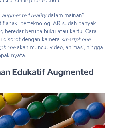
kasi di smartphone Anda.
n
augmented reality
dalam mainan?
tif anak berteknologi AR sudah banyak
ang beredar berupa buku atau kartu. Cara
tu disorot dengan kamera
smartphone,
tphone
akan muncul video, animasi, hingga
mpak nyata.
nan Edukatif Augmented