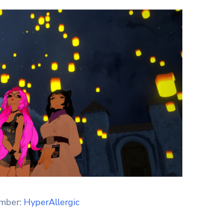
mber:
HyperAllergic