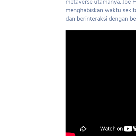
metaverse utamanya. Joe H
menghabiskan waktu sekit
dan berinteraksi dengan b