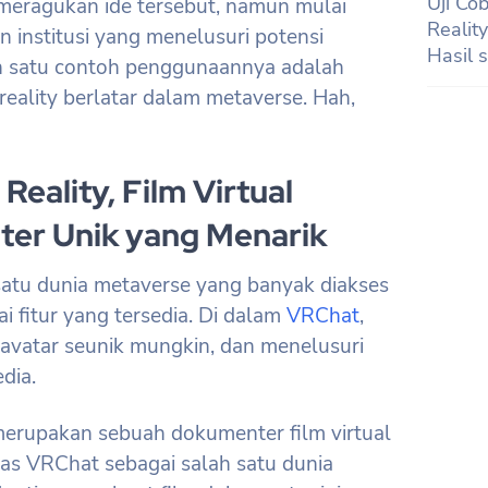
Uji C
meragukan ide tersebut, namun mulai
Realit
 institusi yang menelusuri potensi
Hasil 
ah satu contoh penggunaannya adalah
eality berlatar dalam metaverse. Hah,
Reality, Film Virtual
ter Unik yang Menarik
atu dunia metaverse yang banyak diakses
 fitur yang tersedia. Di dalam
VRChat
,
vatar seunik mungkin, dan menelusuri
edia.
erupakan sebuah dokumenter film virtual
as VRChat sebagai salah satu dunia