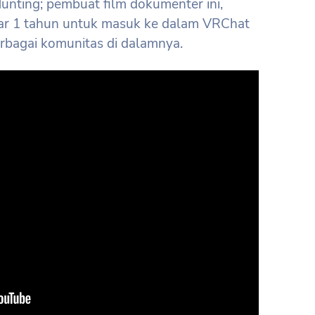
unting; pembuat film dokumenter ini,
ar 1 tahun untuk masuk ke dalam VRChat
erbagai komunitas di dalamnya.