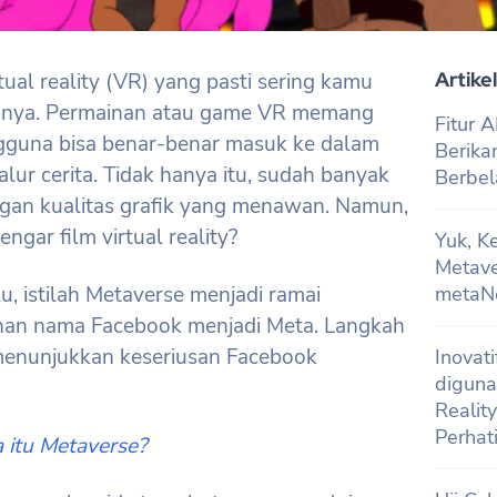
Artikel
ual reality (VR) yang pasti sering kamu
nnya. Permainan atau game VR memang
Fitur 
gguna bisa benar-benar masuk ke dalam
Berika
lur cerita. Tidak hanya itu, sudah banyak
Berbel
an kualitas grafik yang menawan. Namun,
ar film virtual reality?
Yuk, K
Metave
, istilah Metaverse menjadi ramai
metaNe
ahan nama Facebook menjadi Meta. Langkah
menunjukkan keseriusan Facebook
Inovat
diguna
Realit
Perhat
 itu Metaverse?