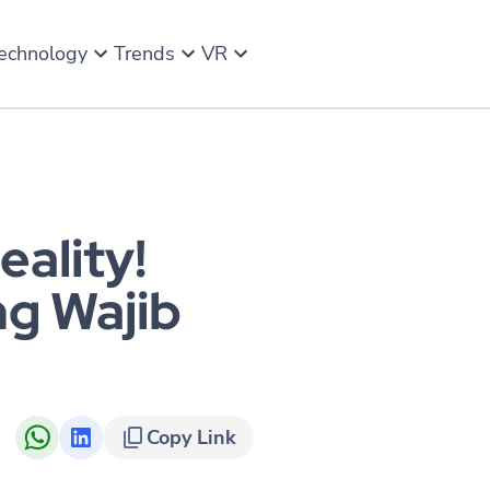
echnology
Trends
VR
eality!
ng Wajib
Copy Link