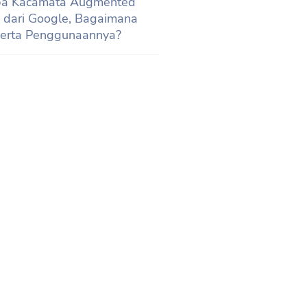
oba Kacamata Augmented
y dari Google, Bagaimana
serta Penggunaannya?