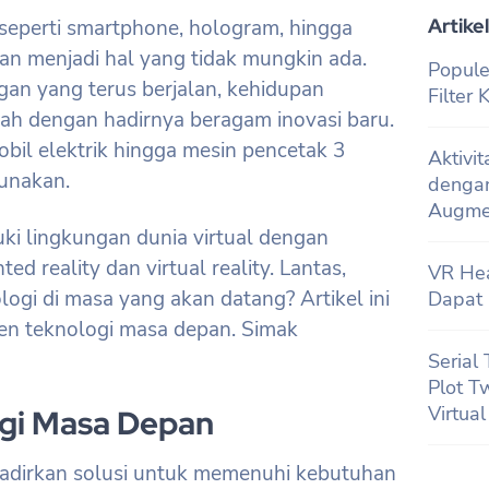
Artikel
 seperti smartphone, hologram, hingga
an menjadi hal yang tidak mungkin ada.
Popule
an yang terus berjalan, kehidupan
Filter
h dengan hadirnya beragam inovasi baru.
obil elektrik hingga mesin pencetak 3
Aktivi
unakan.
denga
Augmen
i lingkungan dunia virtual dengan
 reality dan virtual reality. Lantas,
VR He
ogi di masa yang akan datang? Artikel ini
Dapat
en teknologi masa depan. Simak
Serial
Plot T
Virtua
gi Masa Depan
dirkan solusi untuk memenuhi kebutuhan