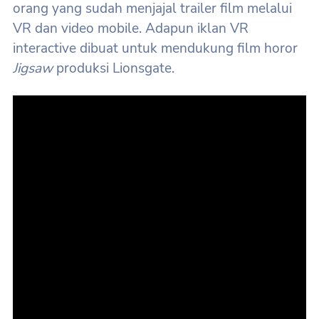
orang yang sudah menjajal trailer film melalui
VR dan video mobile. Adapun iklan VR
interactive dibuat untuk mendukung film horor
Jigsaw
produksi Lionsgate.