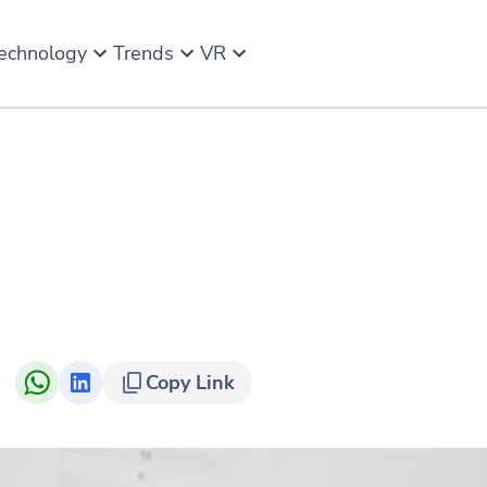
echnology
Trends
VR
Copy Link