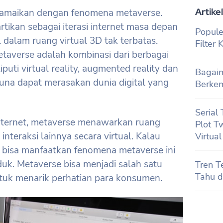
Artikel
iramaikan dengan fenomena metaverse.
rtikan sebagai iterasi internet masa depan
Popule
dalam ruang virtual 3D tak terbatas.
Filter
etaverse adalah kombinasi dari berbagai
uti virtual reality, augmented reality dan
Bagaim
una dapat merasakan dunia digital yang
Berke
Serial
nternet, metaverse menawarkan ruang
Plot T
interaksi lainnya secara virtual. Kalau
Virtua
u bisa manfaatkan fenomena metaverse ini
uk. Metaverse bisa menjadi salah satu
Tren T
Tahu d
tuk menarik perhatian para konsumen.