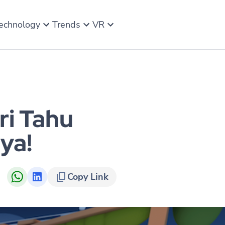
echnology
Trends
VR
ri Tahu
ya!
Copy Link