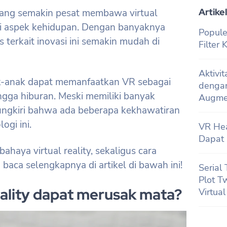
Artikel
ang semakin pesat membawa virtual
ai aspek kehidupan. Dengan banyaknya
Popule
terkait inovasi ini semakin mudah di
Filter
Aktivi
-anak dapat memanfaatkan VR sebagai
denga
ingga hiburan. Meski memiliki banyak
Augmen
ungkiri bahwa ada beberapa kekhawatiran
gi ini.
VR He
Dapat
ahaya virtual reality, sekaligus cara
baca selengkapnya di artikel di bawah ini!
Serial
Plot T
eality dapat merusak mata?
Virtua