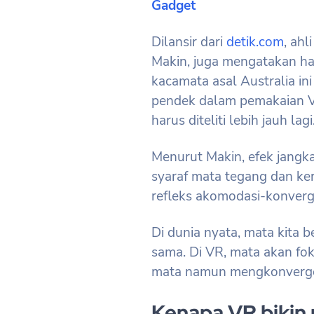
Gadget
Dilansir dari
detik.com
, ahl
Makin, juga mengatakan ha
kacamata asal Australia i
pendek dalam pemakaian V
harus diteliti lebih jauh lagi
Menurut Makin, efek jang
syaraf mata tegang dan ke
refleks akomodasi-konverg
Di dunia nyata, mata kita 
sama. Di VR, mata akan fok
mata namun mengkonvergens
Kenapa VR bikin 