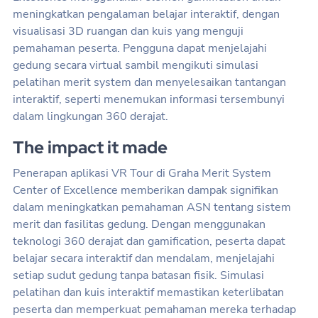
meningkatkan pengalaman belajar interaktif, dengan
visualisasi 3D ruangan dan kuis yang menguji
pemahaman peserta. Pengguna dapat menjelajahi
gedung secara virtual sambil mengikuti simulasi
pelatihan merit system dan menyelesaikan tantangan
interaktif, seperti menemukan informasi tersembunyi
dalam lingkungan 360 derajat.
The impact it made
Penerapan aplikasi VR Tour di Graha Merit System
Center of Excellence memberikan dampak signifikan
dalam meningkatkan pemahaman ASN tentang sistem
merit dan fasilitas gedung. Dengan menggunakan
teknologi 360 derajat dan gamification, peserta dapat
belajar secara interaktif dan mendalam, menjelajahi
setiap sudut gedung tanpa batasan fisik. Simulasi
pelatihan dan kuis interaktif memastikan keterlibatan
peserta dan memperkuat pemahaman mereka terhadap