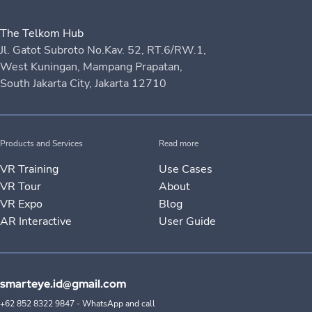
The Telkom Hub
Jl. Gatot Subroto No.Kav. 52, RT.6/RW.1,
West Kuningan, Mampang Prapatan,
South Jakarta City, Jakarta 12710
Products and Services
Read more
VR Training
Use Cases
VR Tour
About
VR Expo
Blog
AR Interactive
User Guide
smarteye.id@gmail.com
+62 852 8322 9847 - WhatsApp and call