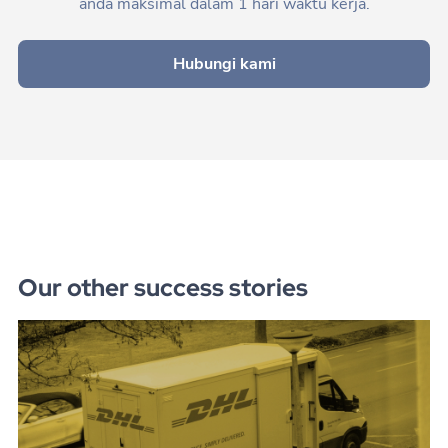
anda maksimal dalam 1 hari waktu kerja.
Hubungi kami
Our other success stories