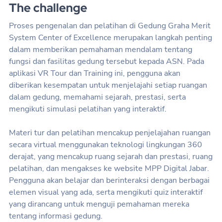
The challenge
Proses pengenalan dan pelatihan di Gedung Graha Merit
System Center of Excellence merupakan langkah penting
dalam memberikan pemahaman mendalam tentang
fungsi dan fasilitas gedung tersebut kepada ASN. Pada
aplikasi VR Tour dan Training ini, pengguna akan
diberikan kesempatan untuk menjelajahi setiap ruangan
dalam gedung, memahami sejarah, prestasi, serta
mengikuti simulasi pelatihan yang interaktif.
Materi tur dan pelatihan mencakup penjelajahan ruangan
secara virtual menggunakan teknologi lingkungan 360
derajat, yang mencakup ruang sejarah dan prestasi, ruang
pelatihan, dan mengakses ke website MPP Digital Jabar.
Pengguna akan belajar dan berinteraksi dengan berbagai
elemen visual yang ada, serta mengikuti quiz interaktif
yang dirancang untuk menguji pemahaman mereka
tentang informasi gedung.