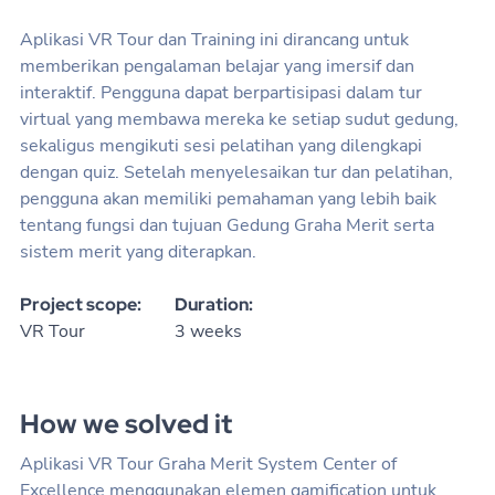
Aplikasi VR Tour dan Training ini dirancang untuk
memberikan pengalaman belajar yang imersif dan
interaktif. Pengguna dapat berpartisipasi dalam tur
virtual yang membawa mereka ke setiap sudut gedung,
sekaligus mengikuti sesi pelatihan yang dilengkapi
dengan quiz. Setelah menyelesaikan tur dan pelatihan,
pengguna akan memiliki pemahaman yang lebih baik
tentang fungsi dan tujuan Gedung Graha Merit serta
sistem merit yang diterapkan.
Project scope:
Duration:
VR Tour
3 weeks
How we solved it
Aplikasi VR Tour Graha Merit System Center of
Excellence menggunakan elemen gamification untuk