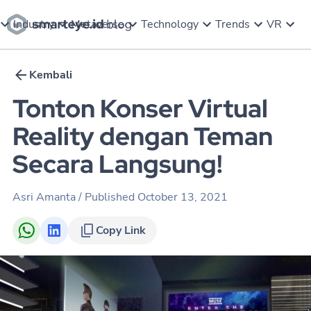
Industry
Metaverse
Technology
Trends
VR
Kembali
Tonton Konser Virtual
Reality dengan Teman
Secara Langsung!
Asri Amanta
/ Published
October 13, 2021
Copy Link