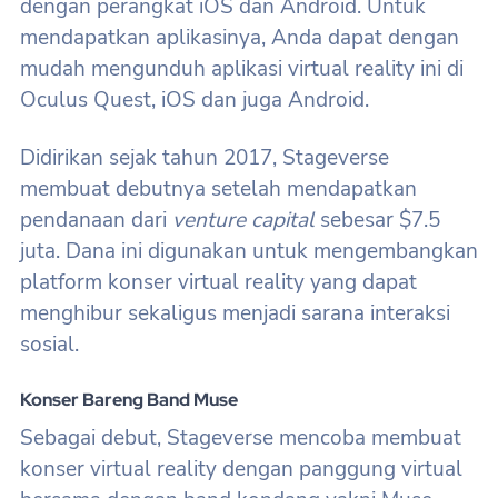
dengan perangkat iOS dan Android. Untuk
mendapatkan aplikasinya, Anda dapat dengan
mudah mengunduh aplikasi virtual reality ini di
Oculus Quest, iOS dan juga Android.
Didirikan sejak tahun 2017, Stageverse
membuat debutnya setelah mendapatkan
pendanaan dari
venture capital
sebesar $7.5
juta. Dana ini digunakan untuk mengembangkan
platform konser virtual reality yang dapat
menghibur sekaligus menjadi sarana interaksi
sosial.
Konser Bareng Band Muse
Sebagai debut, Stageverse mencoba membuat
konser virtual reality dengan panggung virtual