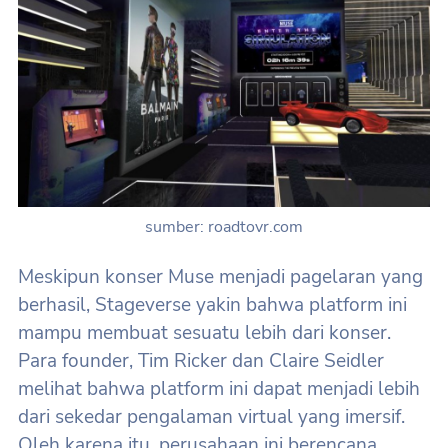
sumber: roadtovr.com
Meskipun konser Muse menjadi pagelaran yang
berhasil, Stageverse yakin bahwa platform ini
mampu membuat sesuatu lebih dari konser.
Para founder, Tim Ricker dan Claire Seidler
melihat bahwa platform ini dapat menjadi lebih
dari sekedar pengalaman virtual yang imersif.
Oleh karena itu, perusahaan ini berencana