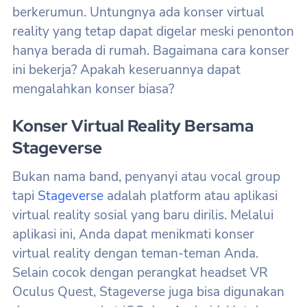
berkerumun. Untungnya ada konser virtual
reality yang tetap dapat digelar meski penonton
hanya berada di rumah. Bagaimana cara konser
ini bekerja? Apakah keseruannya dapat
mengalahkan konser biasa?
Konser Virtual Reality Bersama
Stageverse
Bukan nama band, penyanyi atau vocal group
tapi
Stageverse
adalah platform atau aplikasi
virtual reality sosial yang baru dirilis. Melalui
aplikasi ini, Anda dapat menikmati konser
virtual reality dengan teman-teman Anda.
Selain cocok dengan perangkat headset VR
Oculus Quest, Stageverse juga bisa digunakan