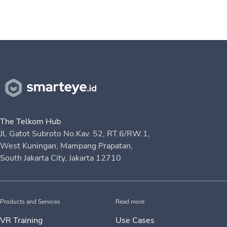
The Telkom Hub
Jl. Gatot Subroto No.Kav. 52, RT.6/RW.1,
West Kuningan, Mampang Prapatan,
South Jakarta City, Jakarta 12710
Products and Services
Read more
VR Training
Use Cases