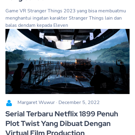
Game VR Stranger Things 2023 yang bisa membuatmu
menghantui ingatan karakter Stranger Things lain dan
balas dendam kepada Eleven
Margaret Wuwur
·
December 5, 2022
Serial Terbaru Netflix 1899 Penuh
Plot Twist Yang Dibuat Dengan
Virtual Film Production