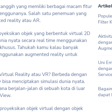
Artikel
 canggih yang memiliki berbagai macam fitur
enggunanya. Salah satu penemuan yang
Popule
d reality atau AR.
Filter
oyeksikan objek yang berbentuk virtual 2D
Aktivi
unia nyata secara real time menggunakan
denga
 khusus. Tahukah kamu kalau banyak
Augmen
nggunakan augmented reality untuk
Uni Em
dengan
Virtual Reality atau VR? Berbeda dengan
Servic
ty bisa menciptakan simulasi dunia nyata.
na berjalan-jalan di sebuah kota di luar
Bagai
dapat 
 View.
oyeksikan objek virtual dengan objek