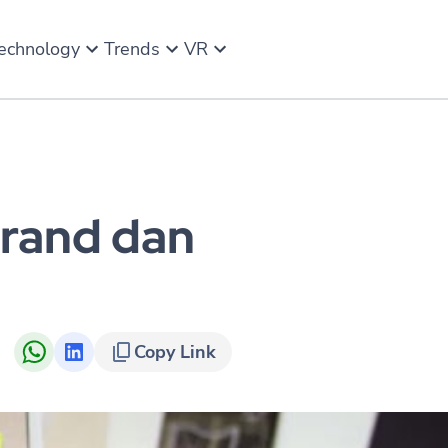
echnology
Trends
VR
Brand dan
Copy Link